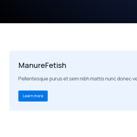
ManureFetish
Pellentesque purus et sem nibh mattis nunc donec ve
Learn more