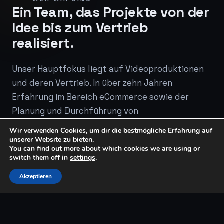
Ein Team, das Projekte von der
Idee bis zum Vertrieb
realisiert.
Unser Hauptfokus liegt auf Videoproduktionen
und deren Vertrieb. In über zehn Jahren
Erfahrung im Bereich eCommerce sowie der
Planung und Durchführung von
Videoproduktionen haben wir mehrere
Wir verwenden Cookies, um dir die bestmögliche Erfahrung auf
Vertriebsplattformen aufgebaut — und
unserer Website zu bieten.
You can find out more about which cookies we are using or
betreiben sie bis heute selbst.
switch them off in
settings
.
Das beginnt bei der Grundplanung der
Akzeptieren
Produktion, geht über Castings und den Dreh bis
zur Post Production. Anschließend folgen
Vertrieb und Marketing auf unterschiedlichen