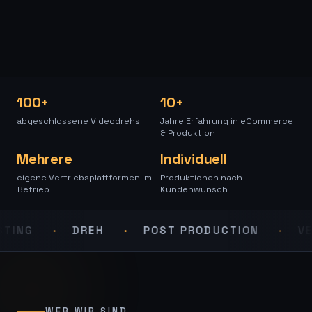
100+
10+
abgeschlossene Videodrehs
Jahre Erfahrung in eCommerce
& Produktion
Mehrere
Individuell
eigene Vertriebsplattformen im
Produktionen nach
Betrieb
Kundenwunsch
G
DREH
POST PRODUCTION
VERTR
WER WIR SIND